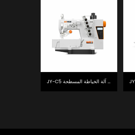
JY-C5 كفاءة عالية ذكي المتشابكة آلة الخياطة المسطحة