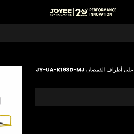
JY-UA-K193D-MJ الماكينة الأوتوماتيكية للتغذية وتخييط الأزرار على أطراف القمصان