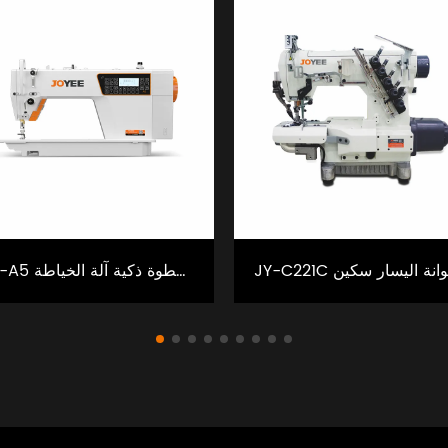
JY-A5 سوبر عالية السرعة خطوة ذكية آلة الخياطة