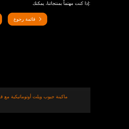
إذا كنت مهتماً بمنتجاتنا، يمكنك:
قائمة رجوع
JY-K6300B ماكينة جيوب ويلت أوتوماتيكية مع