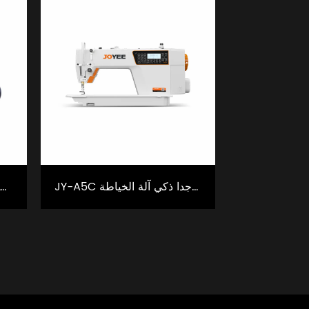
JY-A5C خطوة صغيرة جدا ذكي آلة الخياطة
JY-C221C عالية السرعة آلة التعشيق نوع الأسطوانة اليسار سكين