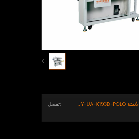
JY-UA-K193D-POLO ماكينة خياطة الأزرار الكاملة الأتمتة
تفضل: