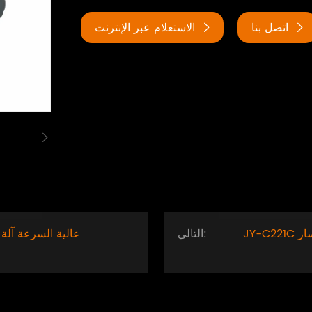
اتصل بنا
الاستعلام عبر الإنترنت
JY-C221C عالية السرعة آلة التعشيق نوع الأسطوانة اليسار
التالي:
JY-C250C عالية السرعة