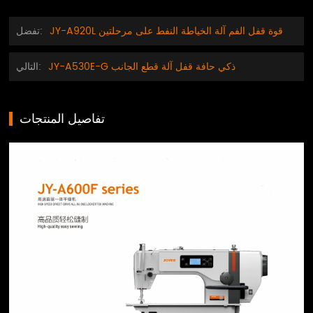
JY-A920L قوة قفل الفم آلة الخياطة النفط على مرحلتين
تفضل:
JY-A530E-G ذكي حافة قفل آلة قطع الجانب
التالي:
تفاصيل المنتجات